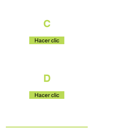
que es parte
C
Hacer clic
que es parte
D
Hacer clic