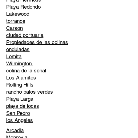
Playa Redondo
Lakewood
torrance
Carson
ciudad portuaria
Propiedades de las colinas
onduladas
Lomita
Wilmington
colina de la señal
Los Alamitos
Rolling Hills
rancho palos verdes
Playa Larga
playa de focas
San Pedro
los Angeles
Arcadia
Monrovia