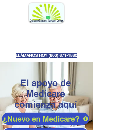
LLÁMANOS HOY (
800) 671-1880
El apoyo de
Medicare
comienza aquí
¿Nuevo en Medicare?