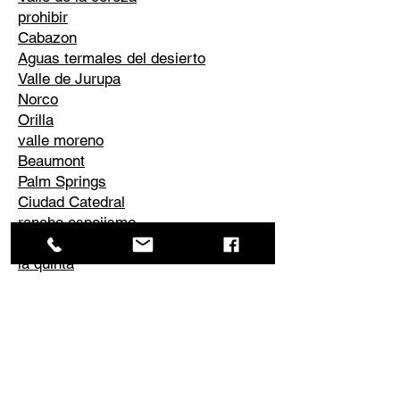
prohibir
Cabazon
Aguas termales del desierto
Valle de Jurupa
Norco
Orilla
valle moreno
Beaumont
Palm Springs
Ciudad Catedral
rancho espejismo
desierto de palmeras
la quinta
Corona
Edgemont
El Cerrito
Perris
Él conoció
Valle de Temescal