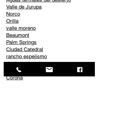
Valle de Jurupa
Norco
Orilla
valle moreno
Beaumont
Palm Springs
Ciudad Catedral
rancho espejismo
desierto de palmeras
la quinta
Corona
Edgemont
El Cerrito
Perris
Él conoció
Valle de Temescal
lago elsinore
lago del cañón
Menifee