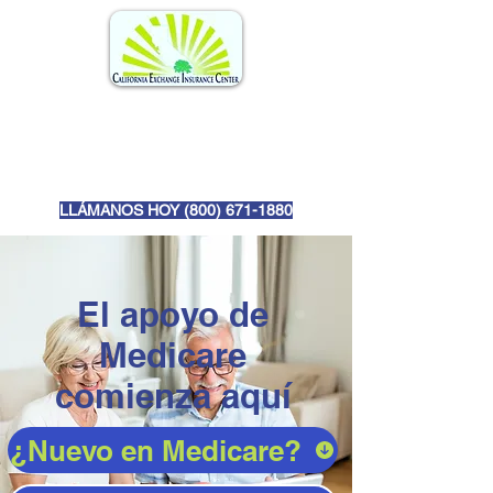
LLÁMANOS HOY (
800) 671-1880
El apoyo de
Medicare
comienza aquí
¿Nuevo en Medicare?