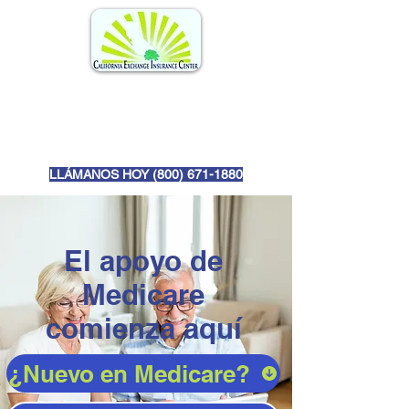
LLÁMANOS HOY (
800) 671-1880
El apoyo de
Medicare
comienza aquí
¿Nuevo en Medicare?