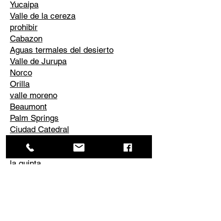
Yucaipa
Valle de la cereza
prohibir
Cabazon
Aguas termales del desierto
Valle de Jurupa
Norco
Orilla
valle moreno
Beaumont
Palm Springs
Ciudad Catedral
rancho espejismo
desierto de palmeras
la quinta
Corona
Edgemont
El Cerrito
Perris
Él conoció