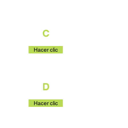
que es parte
C
Hacer clic
que es parte
D
Hacer clic