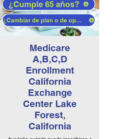
¿Cumple 65 años?
¿Cambiar de plan o de operador?
Medicare
A,B,C,D
Enrollment
California
Exchange
Center Lake
Forest,
California