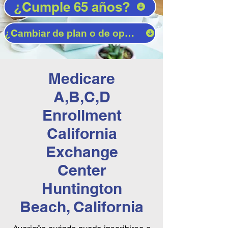
¿Cumple 65 años?
¿Cambiar de plan o de operador?
Medicare
A,B,C,D
Enrollment
California
Exchange
Center
Huntington
Beach, California