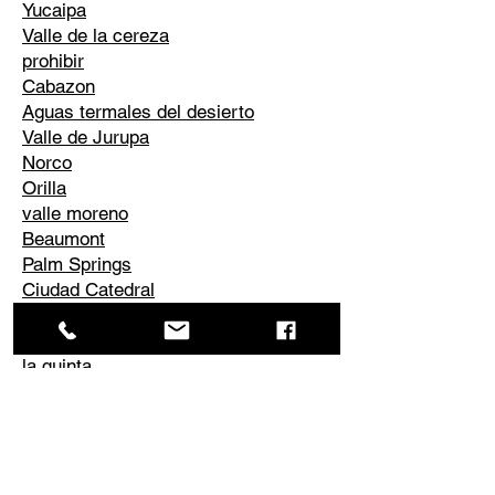
Yucaipa
Valle de la cereza
prohibir
Cabazon
Aguas termales del desierto
Valle de Jurupa
Norco
Orilla
valle moreno
Beaumont
Palm Springs
Ciudad Catedral
rancho espejismo
desierto de palmeras
la quinta
Corona
Edgemont
El Cerrito
Perris
Él conoció