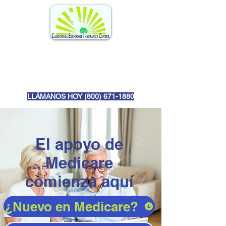
LLÁMANOS HOY (
800) 671-1880
El apoyo de
Medicare
comienza aquí
¿Nuevo en Medicare?