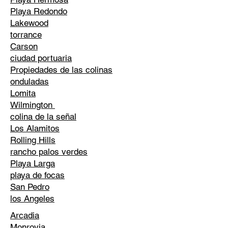
Playa Redondo
Lakewood
torrance
Carson
ciudad portuaria
Propiedades de las colinas
onduladas
Lomita
Wilmington
colina de la señal
Los Alamitos
Rolling Hills
rancho palos verdes
Playa Larga
playa de focas
San Pedro
los Angeles
Arcadia
Monrovia