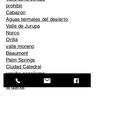
prohibir
Cabazon
Aguas termales del desierto
Valle de Jurupa
Norco
Orilla
valle moreno
Beaumont
Palm Springs
Ciudad Catedral
rancho espejismo
desierto de palmeras
la quinta
Corona
Edgemont
El Cerrito
Perris
Él conoció
Valle de Temescal