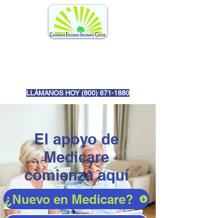
LLÁMANOS HOY (
800) 671-1880
El apoyo de
Medicare
comienza aquí
¿Nuevo en Medicare?