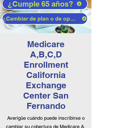
¿Cumple 65 años?
¿Cambiar de plan o de operador?
Medicare
A,B,C,D
Enrollment
California
Exchange
Center San
Fernando
Averigüe cuándo puede inscribirse o
cambiar su cobertura de Medicare A,