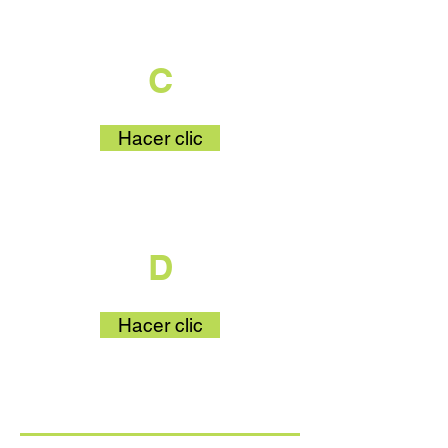
que es parte
C
Hacer clic
que es parte
D
Hacer clic