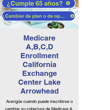
¿Cumple 65 años?
¿Cambiar de plan o de operador?
Medicare
A,B,C,D
Enrollment
California
Exchange
Center Lake
Arrowhead
Averigüe cuándo puede inscribirse o
cambiar su cobertura de Medicare A,