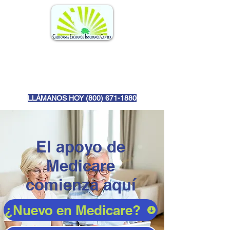
LLÁMANOS HOY (
800) 671-1880
El apoyo de
Medicare
comienza aquí
¿Nuevo en Medicare?