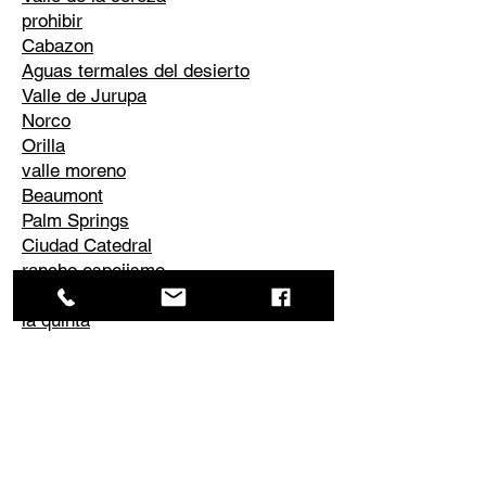
prohibir
Cabazon
Aguas termales del desierto
Valle de Jurupa
Norco
Orilla
valle moreno
Beaumont
Palm Springs
Ciudad Catedral
rancho espejismo
desierto de palmeras
la quinta
Corona
Edgemont
El Cerrito
Perris
Él conoció
Valle de Temescal