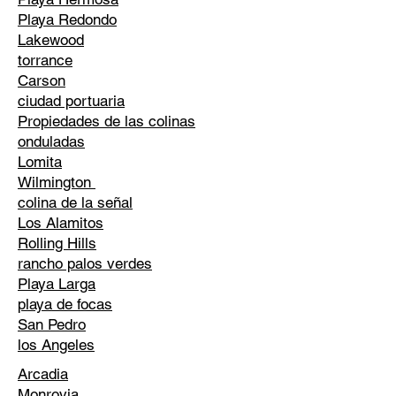
Playa Redondo
Lakewood
torrance
Carson
ciudad portuaria
Propiedades de las colinas
onduladas
Lomita
Wilmington
colina de la señal
Los Alamitos
Rolling Hills
rancho palos verdes
Playa Larga
playa de focas
San Pedro
los Angeles
Arcadia
Monrovia